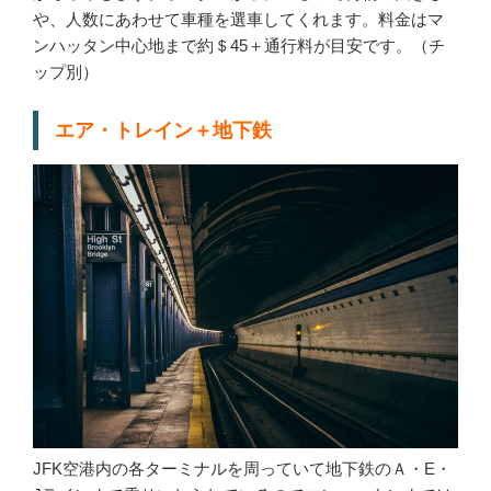
や、人数にあわせて車種を選車してくれます。料金はマ
ンハッタン中心地まで約＄45＋通行料が目安です。（チ
ップ別）
エア・トレイン＋地下鉄
JFK空港内の各ターミナルを周っていて地下鉄のＡ・E・