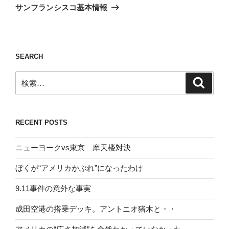
ゲ
の
サンフランシスコ基本情報
投
ー
稿
シ
ョ
SEARCH
ン
検
検
索
索:
RECENT POSTS
ニューヨークvs東京 摩天楼対決
ぼくが“アメリカかぶれ”になったわけ
9.11事件の意外な事実
成田空港の搭乗デッキ。アントニオ猪木と・・