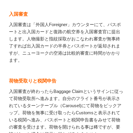
入国審査
入国審査は「外国人Foreigner」カウンターにて、パスポ
ートと出入国カードと復路の航空券を入国審査官に提出
します。人物撮影と指紋採取がおこなわれ審査が無事終
了すれば出入国カードの半券とパスポートが返却されま
すが、ニューヨークの空港は比較的審査に時間がかかり
ます。
荷物受取りと税関申告
入国審査が終わったらBaggage Claimというサインに従っ
て荷物受取所へ進みます。自分のフライト番号が表示さ
れているターンテーブル（Carousel)にて荷物をピックア
ップ。荷物を無事に受け取ったらCustomsと表示されて
いる税関へ進み、パスポートと税関申告書をみせて荷物
の審査を受けます。荷物を開けられる事は稀ですが、要