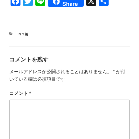
F
T
Li
X
共
Share
a
wi
n
有
c
tt
e
e
er
カ
ＮＹ編
b
テ
ゴ
o
リ
ー
o
コメントを残す
k
メールアドレスが公開されることはありません。
*
が付
いている欄は必須項目です
コメント
*