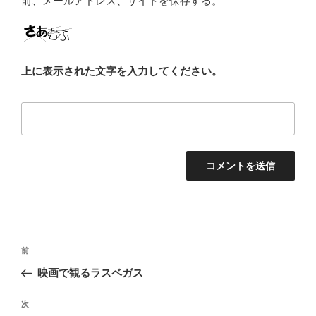
前、メールアドレス、サイトを保存する。
上に表示された文字を入力してください。
投
前
前
稿
の
映画で観るラスベガス
ナ
投
ビ
稿
次
次