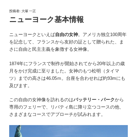
投
投稿者:
大塚 一正
稿
ニューヨーク基本情報
日:
ニューヨークといえば
自由の女神
。アメリカ独立100周年
を記念して、フランスから友好の証として贈られた、ま
さに自由と民主主義を象徴する女神像。
1874年にフランスで制作が開始されてから20年以上の歳
月をかけ完成に至りました。女神のもつ松明（タイマ
ツ）までの高さは46.05ｍ。台座を合わせれば約93mにも
及びます。
この自由の女神像を訪れるのは
バッテリー・パーク
から
専用のフェリーで、リバティ島に降り立つコースの他、
さまざまなコースでアプローチが試みれます。