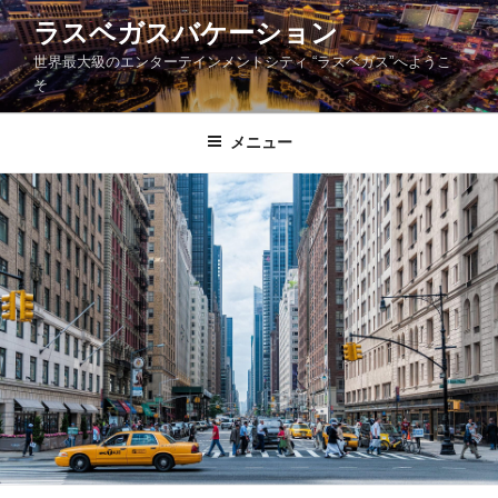
コ
ラスベガスバケーション
ン
世界最大級のエンターテインメントシティ “ラスベガス”へようこ
テ
そ
ン
ツ
メニュー
へ
ス
キ
ッ
プ