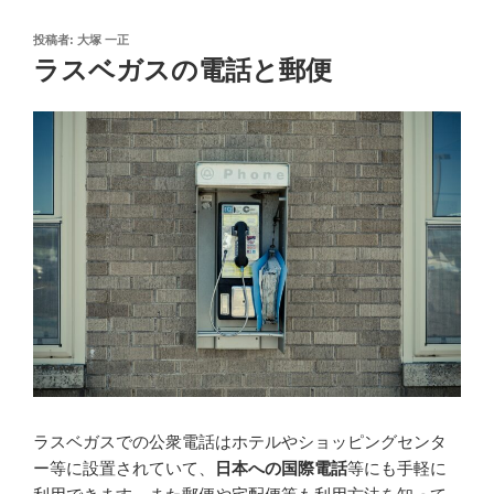
投
投稿者:
大塚 一正
稿
ラスベガスの電話と郵便
日:
ラスベガスでの公衆電話はホテルやショッピングセンタ
ー等に設置されていて、
日本への国際電話
等にも手軽に