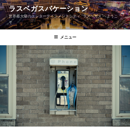
コ
ラスベガスバケーション
ン
世界最大級のエンターテインメントシティ “ラスベガス”へようこ
テ
そ
ン
ツ
メニュー
へ
ス
キ
ッ
プ