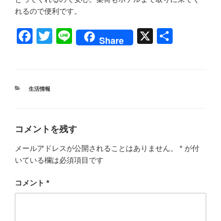
れるので便利です。
F
T
Li
X
共
Share
a
wi
n
有
c
tt
e
e
er
カ
生活情報
b
テ
ゴ
o
リ
ー
o
コメントを残す
k
メールアドレスが公開されることはありません。
*
が付
いている欄は必須項目です
コメント
*