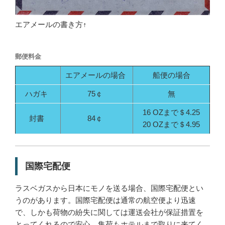
エアメールの書き方↑
郵便料金
エアメールの場合
船便の場合
ハガキ
75￠
無
16 OZまで＄4.25
封書
84￠
20 OZまで＄4.95
国際宅配便
ラスベガスから日本にモノを送る場合、国際宅配便とい
うのがあります。国際宅配便は通常の航空便より迅速
で、しかも荷物の紛失に関しては運送会社が保証措置を
とってくれるので安心。集荷もホテルまで取りに来てく