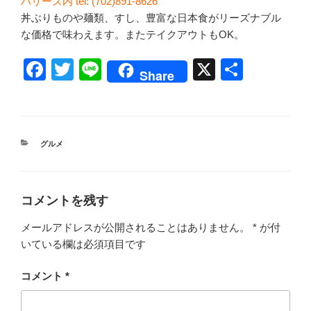
バリーズ内 tel: (702)891-8626
丼ぶりものや麺類、すし、豊富な日本食がリーズナブル
な価格で味わえます。またテイクアウトもOK。
F
T
Li
X
共
Share
a
wi
n
有
c
tt
e
e
er
カ
グルメ
b
テ
ゴ
o
リ
ー
o
コメントを残す
k
メールアドレスが公開されることはありません。
*
が付
いている欄は必須項目です
コメント
*