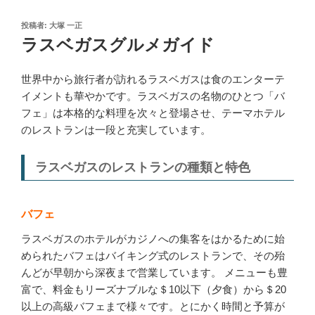
投
投稿者:
大塚 一正
稿
ラスベガスグルメガイド
日:
世界中から旅行者が訪れるラスベガスは食のエンターテ
イメントも華やかです。ラスベガスの名物のひとつ「バ
フェ」は本格的な料理を次々と登場させ、テーマホテル
のレストランは一段と充実しています。
ラスベガスのレストランの種類と特色
バフェ
ラスベガスのホテルがカジノへの集客をはかるために始
められたバフェはバイキング式のレストランで、その殆
んどが早朝から深夜まで営業しています。 メニューも豊
富で、料金もリーズナブルな＄10以下（夕食）から＄20
以上の高級バフェまで様々です。とにかく時間と予算が