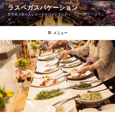
コ
ラスベガスバケーション
ン
世界最大級のエンターテインメントシティ “ラスベガス”へようこ
テ
そ
ン
ツ
メニュー
へ
ス
キ
ッ
プ