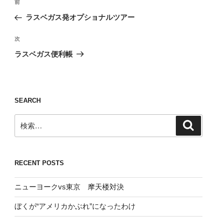
前
前
稿
の
ラスベガス発オプショナルツアー
ナ
投
ビ
稿
次
次
ゲ
の
ラスベガス便利帳
投
ー
稿
シ
ョ
SEARCH
ン
検
検
索
索:
RECENT POSTS
ニューヨークvs東京 摩天楼対決
ぼくが“アメリカかぶれ”になったわけ