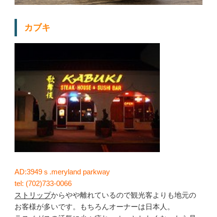
カブキ
AD:3949ｓ.meryland parkway
tel: (702)733-0066
ストリップ
からやや離れているので観光客よりも地元の
お客様が多いです。もちろんオーナーは日本人。