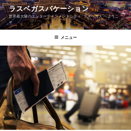
コ
ラスベガスバケーション
ン
世界最大級のエンターテインメントシティ “ラスベガス”へようこ
テ
そ
ン
ツ
メニュー
へ
ス
キ
ッ
プ