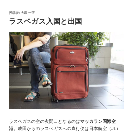
投
投稿者:
大塚 一正
稿
ラスベガス入国と出国
日:
ラスベガスの空の玄関口となるのは
マッカラン国際空
港
。成田からのラスベガスへの直行便は日本航空（JL）