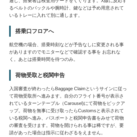
通し、搭乗者は検査用ゲートをくぐります。X線に反応す
るベルトのバックルや腕時計、鍵などは予め用意されて
いるトレーに入れて別に通します。
搭乗口フロアへ
航空機の場合、搭乗時刻などが予告なしに変更される事
がありますのでモニターなどで確認する事を お忘れな
く。あとは搭乗時間を待つのみ。
荷物受取と税関申告
入国審査が終わったらBaggage Claimというサインに従っ
て荷物受取所へ進みます。自分のフライト番号が表示さ
れているターンテーブル（Carousel)にて荷物をピックア
ップ。荷物を無事に受け取ったらCustomsと表示されて
いる税関へ進み、パスポートと税関申告書をみせて荷物
の審査を受けます。荷物を開けられる事は稀ですが、要
請があった場合は指示に従わざるをえません。