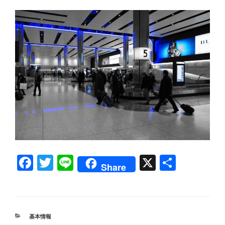
F
T
Li
X
共
Share
a
wi
n
有
c
tt
e
e
er
カ
基本情報