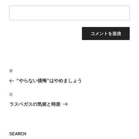
投
前
前
稿
の
“やらない後悔”はやめましょう
ナ
投
ビ
稿
次
次
ゲ
の
ラスベガスの気候と時差
投
ー
稿
シ
ョ
SEARCH
ン