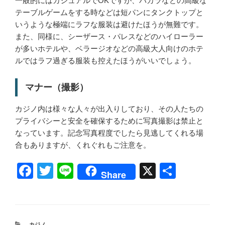
一般的にはカジュアルでOKですが、バカラなどの高級な
テーブルゲームをする時などは短パンにタンクトップと
いうような極端にラフな服装は避けたほうが無難です。
また、同様に、シーザース・パレスなどのハイローラー
が多いホテルや、ベラージオなどの高級大人向けのホテ
ルではラフ過ぎる服装も控えたほうがいいでしょう。
マナー（撮影）
カジノ内は様々な人々が出入りしており、その人たちの
プライバシーと安全を確保するために写真撮影は禁止と
なっています。記念写真程度でしたら見逃してくれる場
合もありますが、くれぐれもご注意を。
F
T
Li
X
共
Share
a
wi
n
有
c
tt
e
e
er
カ
カジノ