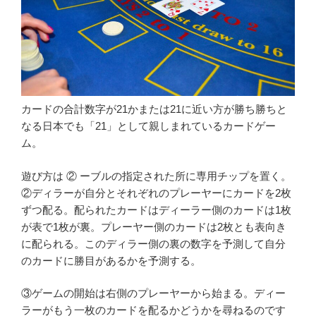
カードの合計数字が21かまたは21に近い方が勝ち勝ちと
なる日本でも「21」として親しまれているカードゲー
ム。
遊び方は ② ーブルの指定された所に専用チップを置く。
②ディラーが自分とそれぞれのプレーヤーにカードを2枚
ずつ配る。配られたカードはディーラー側のカードは1枚
が表で1枚が裏。プレーヤー側のカードは2枚とも表向き
に配られる。このディラー側の裏の数字を予測して自分
のカードに勝目があるかを予測する。
③ゲームの開始は右側のプレーヤーから始まる。ディー
ラーがもう一枚のカードを配るかどうかを尋ねるのです