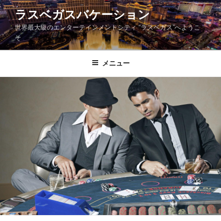
コ
ラスベガスバケーション
ン
世界最大級のエンターテインメントシティ “ラスベガス”へようこ
テ
そ
ン
ツ
メニュー
へ
ス
キ
ッ
プ