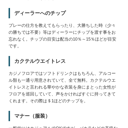
ディーラーへのチップ
プレーの仕方を教えてもらったり、大勝ちした時（少々
の勝ちでは不要）等はディーラーにチップを渡す事をお
忘れなく。チップの目安は配当の10％～15％ほどが目安
です。
カクテルウエイトレス
カジノフロアではソフトドリンクはもちろん、アルコー
ル類も一通り用意されていて、全て無料。カクテルウエ
イトレスと言われる華やかな衣装を身にまとった女性が
フロアを巡回していて、声をかければすぐに持ってきて
くれます。その際は＄1ほどのチップを。
マナー（服装）