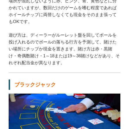
場所が混乱しないように赤、ピンク、青、黄色などに分
かれていますが、数回だけのゲームを嗜む程度であれば
ホイールチップに両替しなくても現金をそのまま張って
もOKです。
遊び方は、ディーラーがルーレット盤を回してボールを
投げ入れるのでボールの落ちる行方を予測して、賭けた
い場所にチップか現金を置きます。賭け方は赤・黒賭
け・奇偶数賭け・1～18または19～36賭けなどがあり、そ
れぞれ配当金が異なります。
ブラックジャック