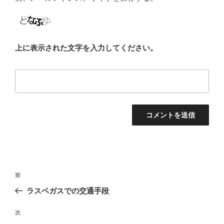
上に表示された文字を入力してください。
投
前
前
稿
の
ラスベガスでの交通手段
ナ
投
ビ
稿
次
次