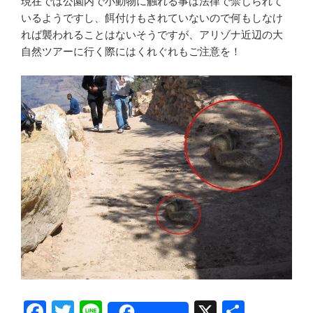
現在では公園内で小動物に触れる事は法律で禁じられて
いるようですし、餌付けもされていないので何もしなけ
れば襲われることはないそうですが、アリゾナ近辺の大
自然ツアーに行く際にはくれぐれもご注意を！
F
T
Li
X
共