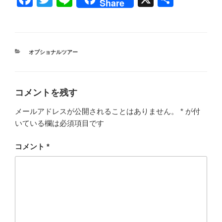
Share
a
wi
n
有
c
tt
e
e
er
カ
オプショナルツアー
b
テ
ゴ
o
リ
ー
o
コメントを残す
k
メールアドレスが公開されることはありません。
*
が付
いている欄は必須項目です
コメント
*