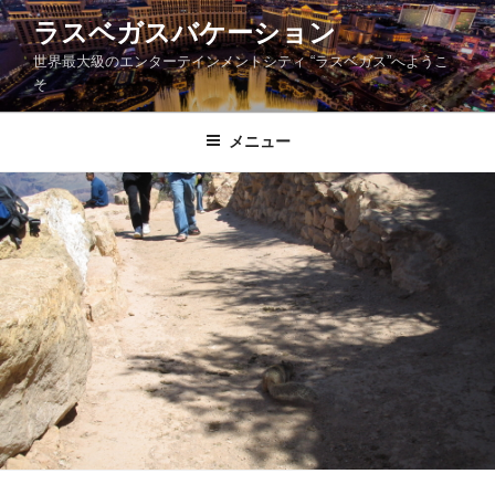
コ
ラスベガスバケーション
ン
世界最大級のエンターテインメントシティ “ラスベガス”へようこ
テ
そ
ン
ツ
メニュー
へ
ス
キ
ッ
プ