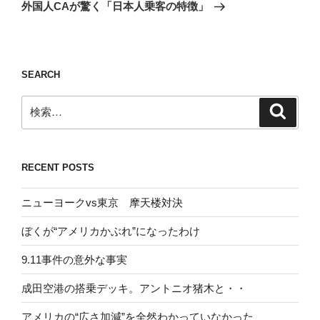
ゲ
の
外国人CAが驚く「日本人乗客の特徴」
投
ー
稿
シ
ョ
SEARCH
ン
検
検
索
索:
RECENT POSTS
ニューヨークvs東京 摩天楼対決
ぼくが“アメリカかぶれ”になったわけ
9.11事件の意外な事実
成田空港の搭乗デッキ。アントニオ猪木と・・
アメリカの“広さ加減”を全然わかっていなかった