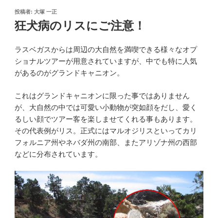
投
投稿者:
大塚 一正
稿
狂犬病のリスにご注意！
日:
ラスベガスからは周辺の大自然を満喫できる様々なオプ
ショナルツアーが用意されていますが、中でも特に人気
があるのがグランドキャニオン。
これはグランドキャニオンに限った事ではありません
が、大自然の中では可愛い小動物が突如顔をだし、愛く
るしい顔でツアー客を楽しませてくれる事もあります。
その代表例がリス。正式にはマルオジリスといってカリ
フォルニア州やネバダ州の南部、またアリゾナ州の西部
などに分布されています。